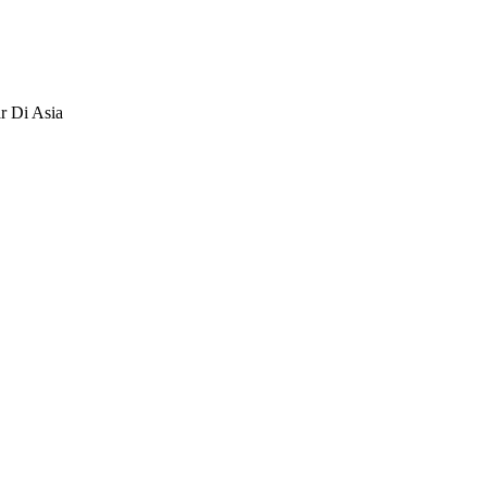
r Di Asia