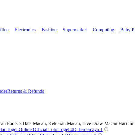
fice
Electronics
Fashion
Supermarket
Computing
Baby P
rder
Returns & Refunds
au Pools > Data Macau, Keluaran Macau, Live Draw Macau Hari Ini